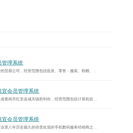
员管理系统
客户简介： 重庆瑞地欧商贸有限公司是一间综合经营的贸易公司，经营范围包括批发、零售：服装、鞋帽、体育用品、箱包、五金交电、机电设备、日用百货、普通机械、化工产品及原料、金属材料、办公用品、通讯器材。重庆瑞地欧商贸有限公司在消费者当中享有较高的地位，公司与多家零售商和代理商建立了长期稳定的合作关系。……
锐宜会员管理系统
公司简介： 红安宝玉信息咨询服务有限公司位于湖北省黄岗市红安县城关镇胜利街，经营范围包括计算机软硬件信息、劳务信息咨询服务（不含职业介绍）；计算机软硬件销售；室内外装饰装潢工程施工。公司本着以市场为向导，以客户为中心的客户理念以诚实、正直的态度为客户推荐优质的产品和提供一流的服务。 客户需求： 1.实……
锐宜会员管理系统
客户简介： 上海交家数码技术服务有限公司是一家行业里八年历史最久的倍受欢迎的手机数码服务经销商之一。市内有三家连锁直营店和四家业务合伴店。交家数码品牌保证、信誉至上！服务好老顾客是我们前进的方向，我们销售的是口碑、买的是原则、拼的是性价比。为了更好的服务好老客户，对会员管理软件进行了多家对比，最终……