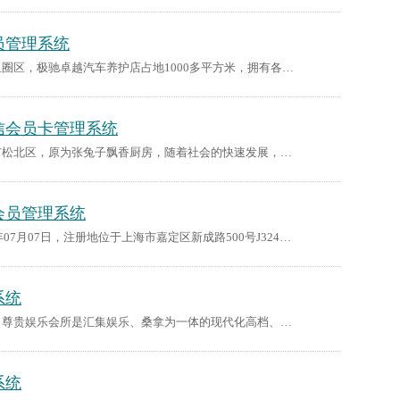
员管理系统
客户背景： 极驰卓越汽车养护店位于辽宁营口市鲅鱼圈区，极驰卓越汽车养护店占地1000多平方米，拥有各类精英员工70余人，公司以整车销售、零配件供应、售后服务、信息反馈集于一体的汽车服务4S企业。 公司经过多年的成长和发展，与当地政府采购部门，保险公司，金融机构，建立良好的合作关系，面对汽车行业的迅猛发展，公……
信会员卡管理系统
客户介绍： 罗麦客甜品工作室位于黑龙江省哈尔滨市松北区，原为张兔子飘香厨房，随着社会的快速发展，人们对健康越来越重视，甜品的原材料更加符合健康理念，受到了大家的追捧！罗麦客甜品工作室不仅保留了张兔子飘香厨房原有的味道，又融入时尚、健康等元素，全新的口味，备受年轻人的追捧！为了更好的提升用户体验，哈……
会员管理系统
商家介绍： 上海亚卢信息科技有限公司成立于2016年07月07日，注册地位于上海市嘉定区新成路500号J324室。公司经营范围包括从事网络科技、信息科技、软件科技、计算机科技领域内的技术开发、技术咨询、技术服务、技术转让等。为了更好的服务客户，上海亚卢信息科技有限公司签约锐宜会员管理系统。 客户需求: 为实现会员的……
系统
公司简介： 尊贵娱乐会所位于海南省琼海市嘉积镇，尊贵娱乐会所是汇集娱乐、桑拿为一体的现代化高档、休闲娱乐场所。一流的服务，舒适的环境，浪漫的格调，高档的享受——会令你流连往返。尊贵娱乐会所特色服务：看表演、商务应酬、免费停车、有洗手间、交通便利；尊贵娱乐会所环境氛围：豪华、气派、欧式；尊贵娱乐会所消……
系统