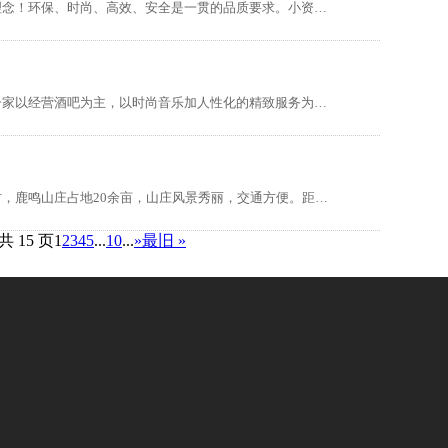
商家介绍： 小资生活倡导时尚、健康、欢乐的消费理念！环保、时尚、高效、安全是一贯的品质要求。小资生活集美容护肤品、母婴用品、日化用品、美体塑身为一体的综合卖场。小资生活女性生活化妆品连锁专营店，为顾客提供舒适、悠闲的购物环境，优质实惠、品类丰富的产品架构，让顾客自在选购。为了实现连锁店会员统一管理……
客户介绍： 聚点酒吧位于甘肃省庆阳市西峰区，是一家以经营酒吧为主，以时尚音乐加人性化的精致服务为一体的娱乐企业，聚点酒吧始终秉承“服务至上、顾客至上”的理念，以创新为核心，改变传统的标准化、单一化的服务，提倡个性化的特色服务，将用心服务做为基本经营理念，致力于为顾客提供“贴心、温心、舒心”的服务。为了……
商家介绍： 鹿鸣山庄位于山东省青岛市崂山区峪夼村，鹿鸣山庄占地20余亩，山庄风景秀丽，交通方便。距离市区30分钟车程，距离北九水风景区5公里左右，距离大河东流清河、太清宫景区大概15公里左右； 鹿鸣山庄房间装修风格为胶东传统大炕模式，可以体验胶东半岛的民风民俗；山庄自产产品丰富，自有酒庄，寄情于山水间，适……
共 15 页
1
2
3
4
5
...
10
...
»
最旧 »