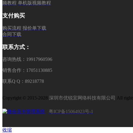
频教程
单机版视频教程
支付购买
购买流程
报价单下载
合同下载
联系方式：
咨询热线：19917960596
销售合作：17051130885
联系Q Q：89218778
Copyright © 2015-2028
深圳市优锐宜网络科技有限公司
All right
粤ICP备15064923号-1
收缩